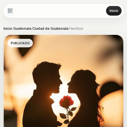
Inicio
Inicio
/
Guatemala
/
Ciudad de Guatemala
/
Hechizo
PUBLICADO